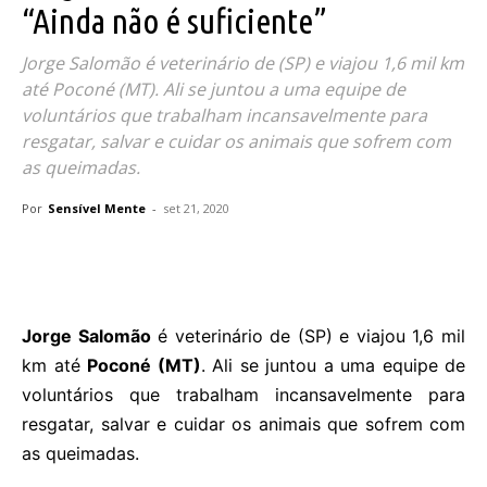
“Ainda não é suficiente”
Jorge Salomão é veterinário de (SP) e viajou 1,6 mil km
até Poconé (MT). Ali se juntou a uma equipe de
voluntários que trabalham incansavelmente para
resgatar, salvar e cuidar os animais que sofrem com
as queimadas.
Por
Sensível Mente
-
set 21, 2020
Jorge Salomão
é veterinário de (SP) e viajou 1,6 mil
km até
Poconé (MT)
. Ali se juntou a uma equipe de
voluntários que trabalham incansavelmente para
resgatar, salvar e cuidar os animais que sofrem com
as queimadas.