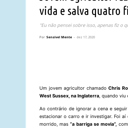
vida e salva quatro 
"Eu não pensei sobre isso, apenas fiz o qu
Por
Sensível Mente
-
dez 17, 2020
Compartilhar
Um jovem agricultor chamado
Chris Ro
West Sussex, na Inglaterra
, quando viu
Ao contrário de ignorar a cena e seguir 
estacionar o carro e ir investigar. Foi 
morrido, mas
“a barriga se movia”,
com 