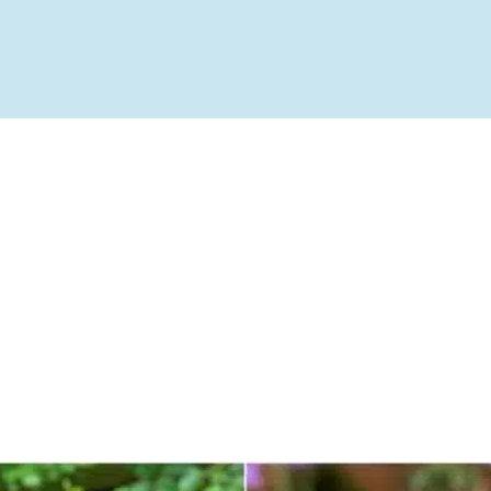
ível
te