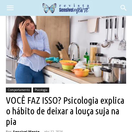
Comportamento
Psicologia
VOCÊ FAZ ISSO? Psicologia explica
o hábito de deixar a louça suja na
pia
Por
Sensível Mente
-
abr 12, 2026