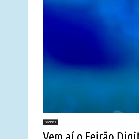
Notícias
Vem aí o Feirão Digi