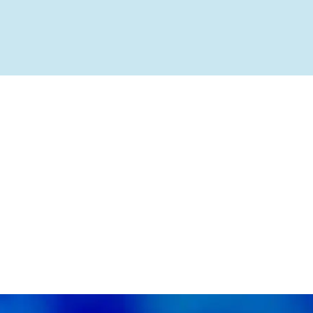
ível
te