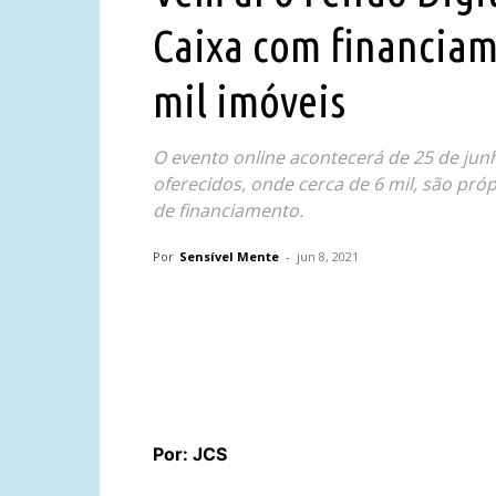
Caixa com financiam
mil imóveis
O evento online acontecerá de 25 de junh
oferecidos, onde cerca de 6 mil, são pró
de financiamento.
Por
Sensível Mente
-
jun 8, 2021
Compartilhar
Por: JCS