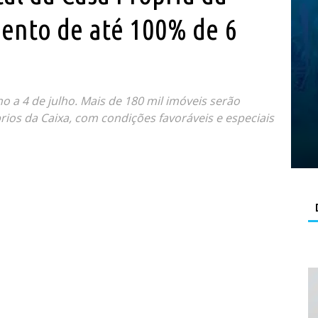
ento de até 100% de 6
o a 4 de julho. Mais de 180 mil imóveis serão
prios da Caixa, com condições favoráveis e especiais