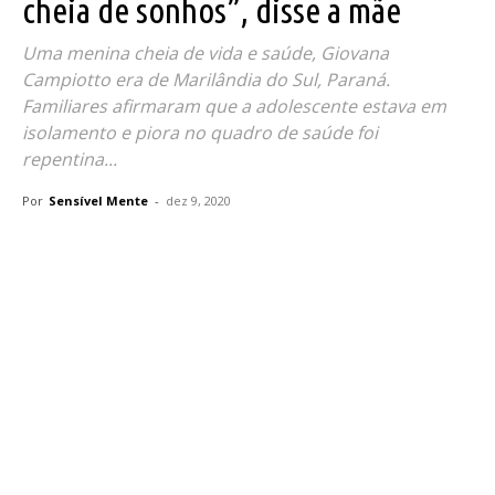
cheia de sonhos”, disse a mãe
Uma menina cheia de vida e saúde, Giovana
Campiotto era de Marilândia do Sul, Paraná.
Familiares afirmaram que a adolescente estava em
isolamento e piora no quadro de saúde foi
repentina...
Por
Sensível Mente
-
dez 9, 2020