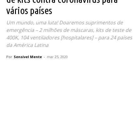
vários países
Um mundo, uma luta! Doaremos suprimentos de
emergência – 2 milhões de máscaras, kits de teste de
400K, 104 ventiladores [hospitalares] – para 24 países
da América Latina
Por
Sensível Mente
-
mar 25, 2020