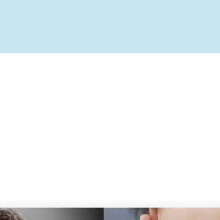
ível
te