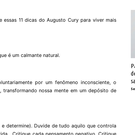
e essas 11 dicas do Augusto Cury para viver mais
 que é um calmante natural.
P
d
s
luntariamente por um fenômeno inconsciente, o
Se
, transformando nossa mente em um depósito de
e e determine). Duvide de tudo aquilo que controla
ida . Critique cada pensamento negativo. Critique