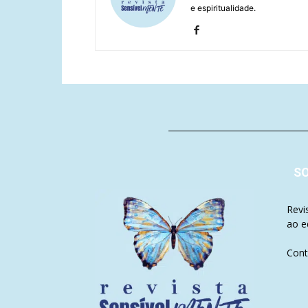
e espiritualidade.
S
Revi
ao e
Cont