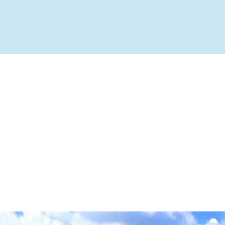
ível
te