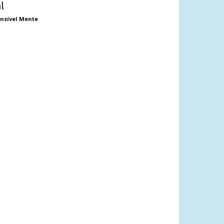
al
nsível Mente