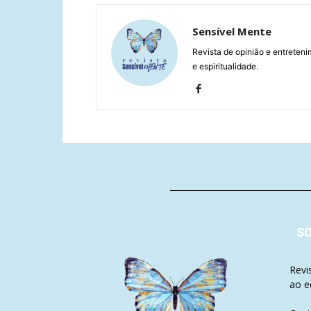
Sensível Mente
Revista de opinião e entreteni
e espiritualidade.
S
Revi
ao e