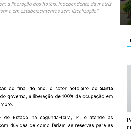
om a liberação dos hotéis, independente da matriz
stina em estabelecimentos sem fiscalização”.
as de final de ano, o setor hoteleiro de
Santa
do governo, a liberação de 100% da ocupação em
embro.
o do Estado na segunda-feira, 14, e atende as
P
om dúvidas de como fariam as reservas para as
d