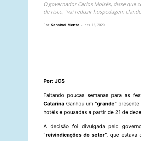
O governador Carlos Moisés, disse que c
de risco, “vai reduzir hospedagem clande
Por
Sensível Mente
-
dez 16, 2020
Compartilhar
Por: JCS
Faltando poucas semanas para as fest
Catarina
Ganhou um
“grande”
presente 
hotéis e pousadas a partir de 21 de dez
A decisão foi divulgada pelo govern
“reivindicações do setor”,
que estava c