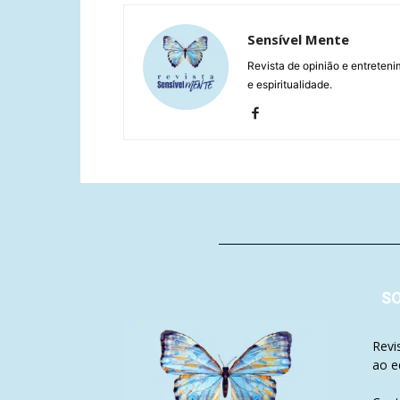
Sensível Mente
Revista de opinião e entreteni
e espiritualidade.
S
Revi
ao e