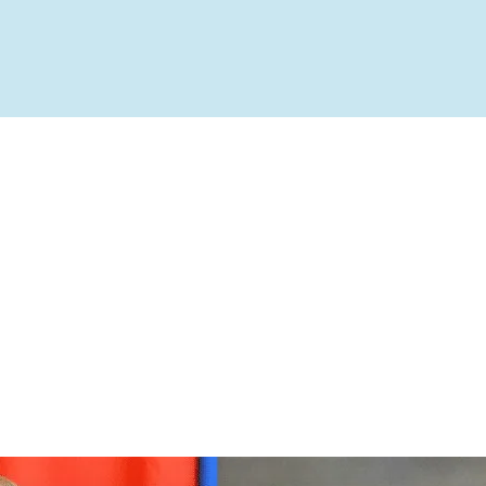
ível
te