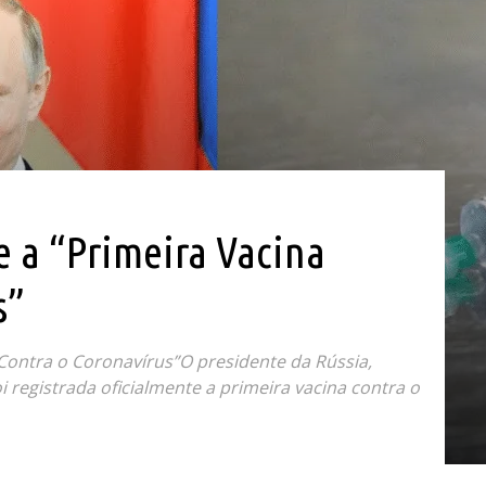
e a “Primeira Vacina
s”
 Contra o Coronavírus”O presidente da Rússia,
i registrada oficialmente a primeira vacina contra o