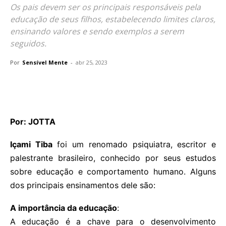
Os pais devem ser os principais responsáveis pela
educação de seus filhos, estabelecendo limites claros,
ensinando valores e sendo exemplos a serem
seguidos.
Por
Sensível Mente
-
abr 25, 2023
Por: JOTTA
Içami Tiba
foi um renomado psiquiatra, escritor e
palestrante brasileiro, conhecido por seus estudos
sobre educação e comportamento humano. Alguns
dos principais ensinamentos dele são:
A importância da educação
:
A educação é a chave para o desenvolvimento