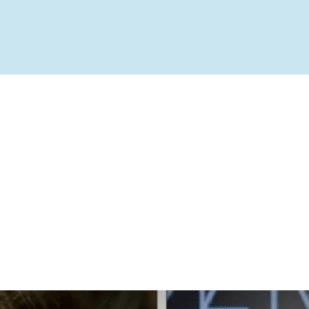
ível
te