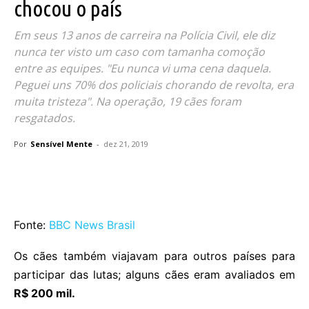
chocou o país
Em seus 13 anos de carreira na Polícia Civil, ele diz
nunca ter visto um caso com tamanha comoção
entre as equipes. "Eu nunca vi uma cena daquela.
Peguei uns 70% dos policiais chorando de revolta, era
muita tristeza". Na operação, 19 cães foram
resgatados.
Por
Sensível Mente
-
dez 21, 2019
Fonte:
BBC News Brasil
Os cães também viajavam para outros países para
participar das lutas; alguns cães eram avaliados em
R$ 200 mil.