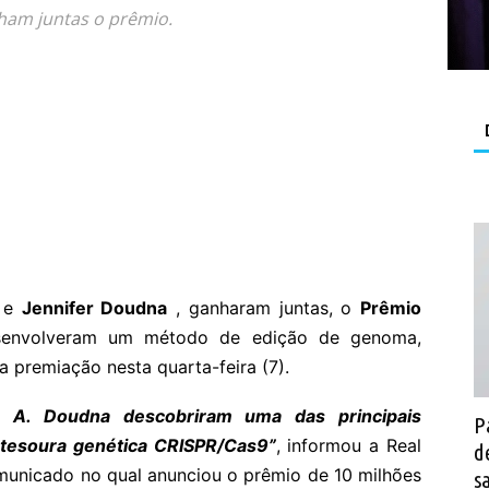
ham juntas o prêmio.
e
Jennifer Doudna
, ganharam juntas, o
Prêmio
esenvolveram um método de edição de genoma,
 premiação nesta quarta-feira (7).
r A. Doudna descobriram uma das principais
P
a tesoura genética CRISPR/Cas9”
, informou a Real
d
unicado no qual anunciou o prêmio de 10 milhões
s