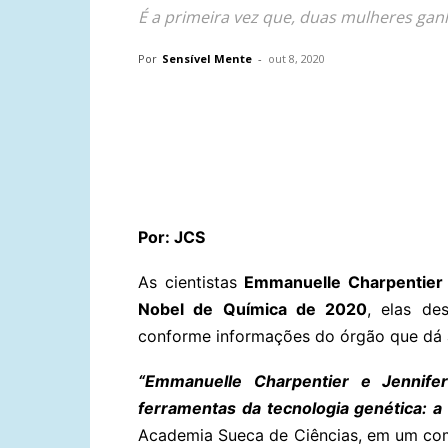
É a primeira vez que, duas mulheres gan
Por
Sensível Mente
-
out 8, 2020
Compartilhar
Por: JCS
As cientistas
Emmanuelle Charpentier
Nobel de Química de 2020
, elas d
conforme informações do órgão que dá a
“Emmanuelle Charpentier e Jennife
ferramentas da tecnologia genética: 
Academia Sueca de Ciências, em um com