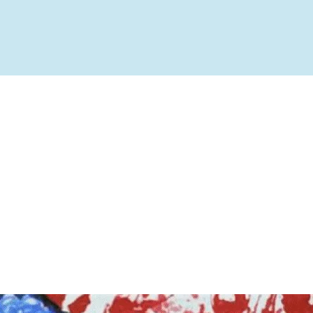
ível
te