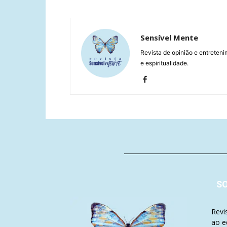
Sensível Mente
Revista de opinião e entreteni
e espiritualidade.
S
Revi
ao e