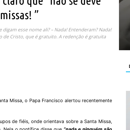
 claro que “não se deve
 missas! ”
e digam esse nome ali? – Nada! Entenderam? Nada!
o de Cristo, que é gratuito. A redenção é gratuita
nta Missa, o Papa Francisco alertou recentemente
pos de fiéis, onde orientava sobre a Santa Missa,
. Nela o pontífice disse que
“nada e ninguém são