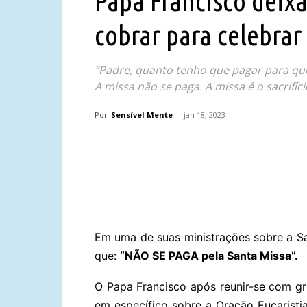
Papa Francisco deixa
cobrar para celebrar
”Padre, quanto tenho que pagar para qu
A missa não se paga. A missa é o sacrifíci
Por
Sensível Mente
-
jan 18, 2023
Compartilhar
Em uma de suas ministrações sobre a Sa
que:
“NÃO SE PAGA pela Santa Missa”.
O Papa Francisco após reunir-se com gru
em específico sobre a Oração Eucaristia