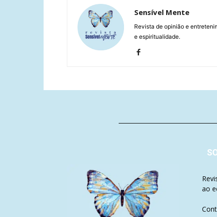
Sensível Mente
Revista de opinião e entreteni
e espiritualidade.
S
Revi
ao e
Cont