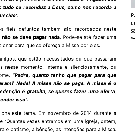
s tudo se reconduz a Deus, como nos recorda a
P
uecido”.
d
s fiéis defuntos também são recordados neste
s
 não se deve pagar nada
. Pode-se até fazer uma
Se
ionar para que se ofereça a Missa por eles.
 amigos, que estão necessitados ou que passaram
 nesse momento, interna e silenciosamente, ou
nome.
”Padre, quanto tenho que pagar para que
eram? Nada! A missa não se paga. A missa é o
 redenção é gratuita, se queres fazer uma oferta,
ender isso”.
iona este tema. Em novembro de 2014 durante a
ue ”Quantas vezes entramos em uma Igreja, ontem,
ara o batismo, a bênção, as intenções para a Missa.