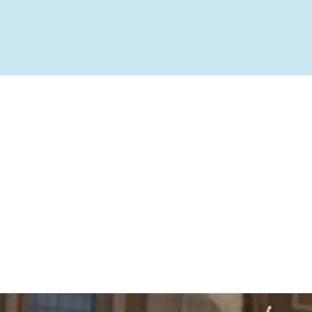
ível
te