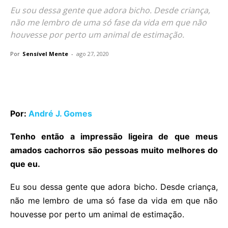
Eu sou dessa gente que adora bicho. Desde criança,
não me lembro de uma só fase da vida em que não
houvesse por perto um animal de estimação.
Por
Sensível Mente
-
ago 27, 2020
Por:
André J. Gomes
Tenho então a impressão ligeira de que meus
amados cachorros são pessoas muito melhores do
que eu.
Eu sou dessa gente que adora bicho. Desde criança,
não me lembro de uma só fase da vida em que não
houvesse por perto um animal de estimação.