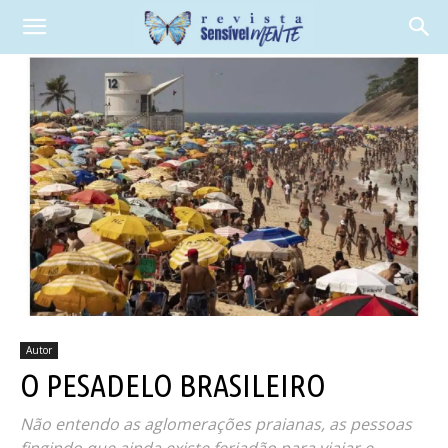
Autor
O PESADELO BRASILEIRO
Não entendo as aglomerações praianas, as pessoas