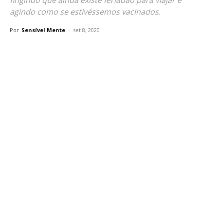
fingindo que ainda existe feriadão para viajar e
agindo como se estivéssemos vacinados.
Por
Sensível Mente
-
set 8, 2020