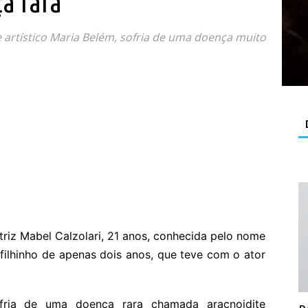
a rara
artístico Maria Belém, sofria de uma doença muito
atriz Mabel Calzolari, 21 anos, conhecida pelo nome
 filhinho de apenas dois anos, que teve com o ator
fria de uma doença rara chamada aracnoidite