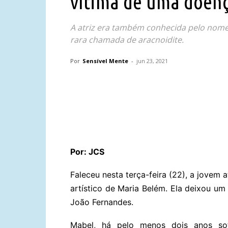
vítima de uma doenç
A atriz era também conhecida pelo nome 
rara chamada de aracnoidite.
Por
Sensível Mente
-
jun 23, 2021
Compartilhar
Por: JCS
Faleceu nesta terça-feira (22), a jovem 
artístico de Maria Belém. Ela deixou um
João Fernandes.
Mabel, há pelo menos dois anos so