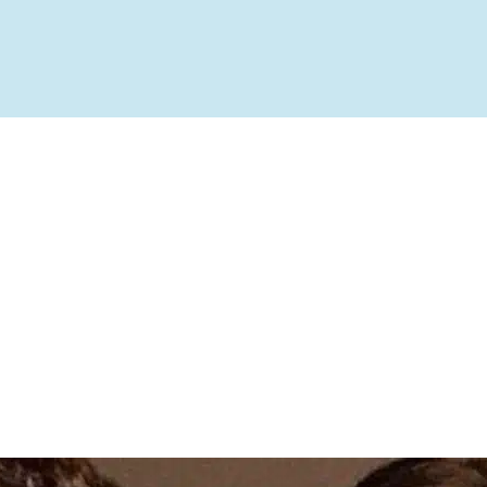
ível
te