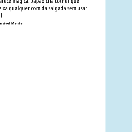
arece mágica: Japão cria colher que
eixa qualquer comida salgada sem usar
al
nsível Mente