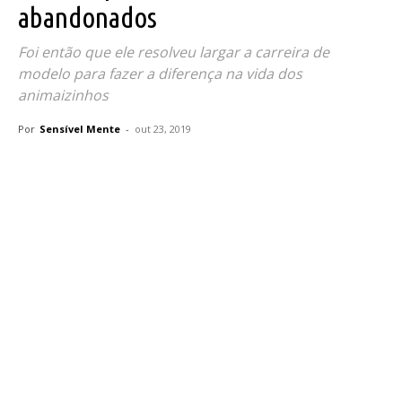
abandonados
Foi então que ele resolveu largar a carreira de
modelo para fazer a diferença na vida dos
animaizinhos
Por
Sensível Mente
-
out 23, 2019