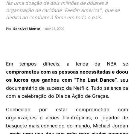
fez uma doação de dois milhões de dólares à
organização de caridade "Feedin America" , que se
dedica ao combate à fome em todo o país.
Por
Sensível Mente
-
nov 26, 2020
Em tempos difíceis, a lenda da NBA se
c
omprometeu com as pessoas necessitadas e doou
os lucros que ganhou com “The Last Dance”,
seu
documentário de sucesso da Netflix. Tudo se encaixa
com a celebração do Dia de Ação de Graças.
Conhecido por estar comprometido com
organizações e ações filantrópicas, o jogador de
basquete mais conhecido do mundo, Michael Jordan
,
mais uma vez deu sua mão para ajudar pessoas