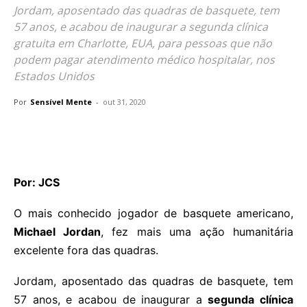
Jordam, aposentado das quadras de basquete, tem
57 anos, e acabou de inaugurar a segunda clínica
gratuita em Charlotte, EUA, para pessoas que não
podem pagar atendimento médico hospitalar, nos
Estados Unidos
Por
Sensível Mente
-
out 31, 2020
Por: JCS
O mais conhecido jogador de basquete americano,
Michael Jordan
, fez mais uma ação humanitária
excelente fora das quadras.
Jordam, aposentado das quadras de basquete, tem
57 anos, e acabou de inaugurar a
segunda clínica