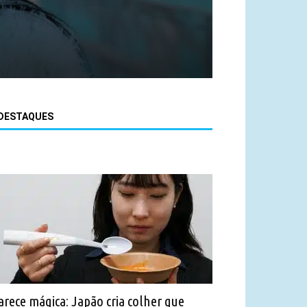
DESTAQUES
arece mágica: Japão cria colher que