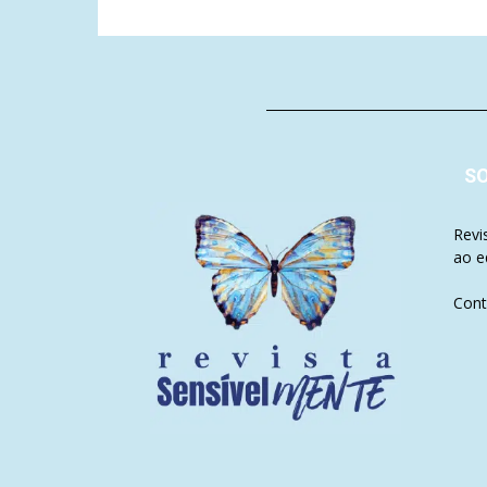
S
Revi
ao e
Cont