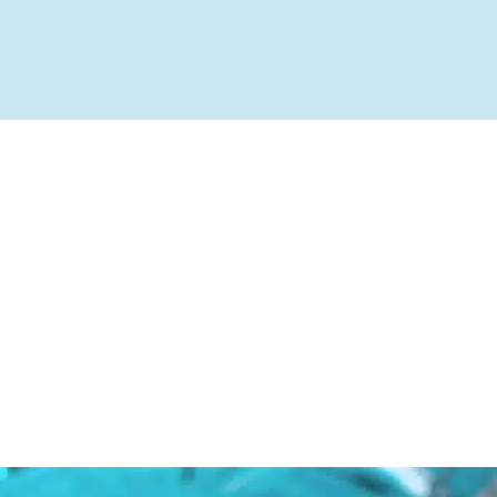
ível
te