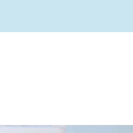
ível
te