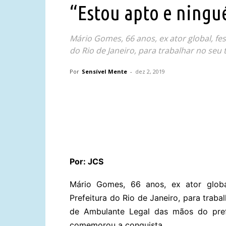
“Estou apto e ningu
Mário Gomes, 66 anos, ex ator global, fe
do Rio de Janeiro, para trabalhar no seu t
Por
Sensível Mente
-
dez 2, 2019
Compartilhar
Por: JCS
Mário Gomes, 66 anos, ex ator globa
Prefeitura do Rio de Janeiro, para traba
de Ambulante Legal das mãos do prefe
comemorou a conquista.