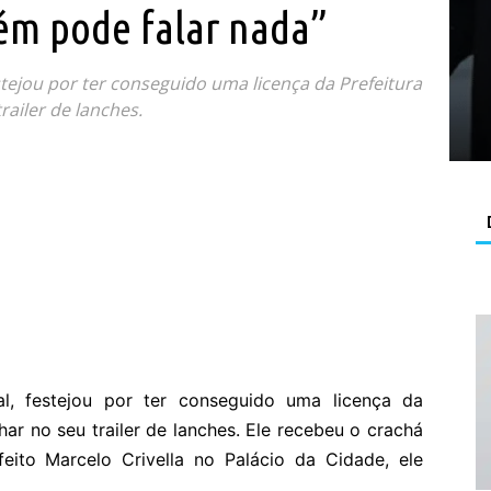
ém pode falar nada”
stejou por ter conseguido uma licença da Prefeitura
railer de lanches.
l, festejou por ter conseguido uma licença da
lhar no seu trailer de lanches. Ele recebeu o crachá
ito Marcelo Crivella no Palácio da Cidade, ele