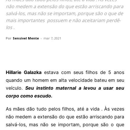
não medem a extensão do que estão arriscando para
salvá-los, mas não se importam, porque são o que de
mais importantes possuem e não aceitariam perdê-
los .
Por
Sensível Mente
-
mar 7, 2021
Hillarie Galazka
estava com seus filhos de 5 anos
quando um homem em alta velocidade bateu em seu
veículo.
Seu instinto maternal a levou a usar seu
corpo como escudo.
As mães dão tudo pelos filhos, até a vida . Às vezes
não medem a extensão do que estão arriscando para
salvá-los, mas não se importam, porque são o que