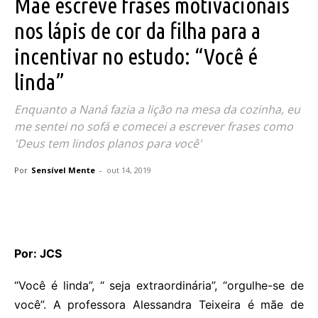
Mãe escreve frases motivacionais
nos lápis de cor da filha para a
incentivar no estudo: “Você é
linda”
Enquanto a Naná fazia a lição na mesa da cozinha, eu
me sentei no sofá e comecei a escrever frases como
'Deus tem lindos planos para você'
Por
Sensível Mente
-
out 14, 2019
Por: JCS
“Você é linda”, “ seja extraordinária”, “orgulhe-se de
você”. A professora Alessandra Teixeira é mãe de