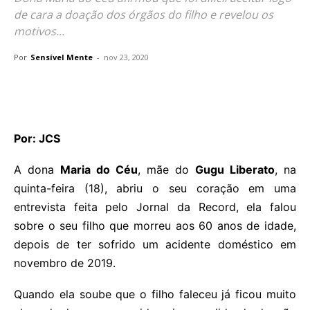
de cara a doação dos órgãos do filho e revelou os
motivos...
Por
Sensível Mente
-
nov 23, 2020
Por: JCS
A dona
Maria do Céu
, mãe do
Gugu Liberato
, na
quinta-feira (18), abriu o seu coração em uma
entrevista feita pelo Jornal da Record, ela falou
sobre o seu filho que morreu aos 60 anos de idade,
depois de ter sofrido um acidente doméstico em
novembro de 2019.
Quando ela soube que o filho faleceu já ficou muito