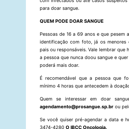
com infectados ou até casos suspeitos
para doar sangue.
QUEM PODE DOAR SANGUE
Pessoas de 16 a 69 anos e que pesem 
identificação com foto, já os menore
pais ou responsáveis. Vale lembrar que h
a pessoa que nunca doou sangue e quer d
poderá mais doar.
É recomendável que a pessoa que for
mínimo 4 horas que antecedem à doação,
Quem se interessar em doar sangue
agendamento@prosangue.sp.br
ou pel
Se você quiser pré-agendar a data e h
3474-4280
O IBCC Oncologia.