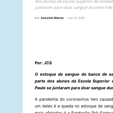
dos alunos da Escola Superior de Soldado
juntaram para doar sangue durante três 
Por
Sensível Mente
-
mar 23, 2020
Compartilhar
Por: JCS
O estoque de sangue do banco de sang
parte dos alunos da Escola Superior 
Paulo se juntaram para doar sangue dur
A pandemia do coronavírus tem causado
um deles é a queda no estoque de san
mais afetadas é a Fundação Pró-Sangue