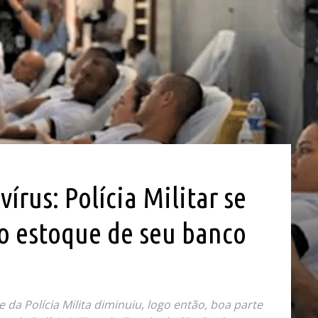
írus: Polícia Militar se
 o estoque de seu banco
a Polícia Milita diminuiu, logo então, boa parte