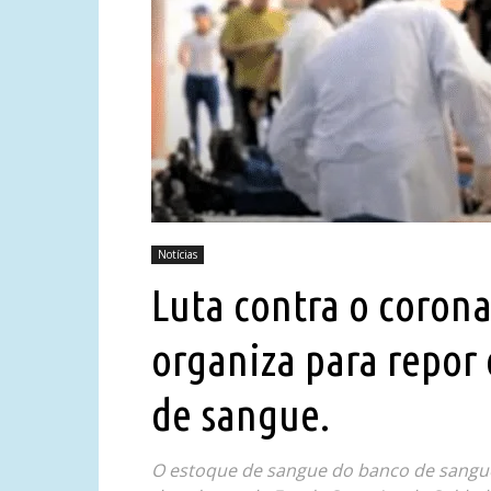
Notícias
Luta contra o coronav
organiza para repor
de sangue.
O estoque de sangue do banco de sangue d