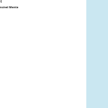
al
nsível Mente