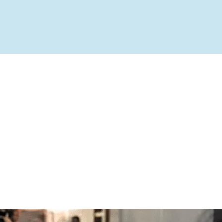
ível
te