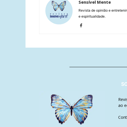
Sensível Mente
Revista de opinião e entreteni
e espiritualidade.
S
Revi
ao e
Cont