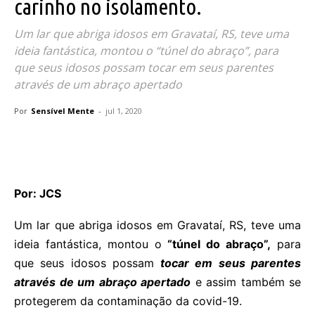
carinho no isolamento.
Um lar que abriga idosos em Gravataí, RS, teve uma
ideia fantástica, montou o “túnel do abraço”, para
que seus idosos possam tocar em seus parentes
através de um abraço apertado
Por
Sensível Mente
-
jul 1, 2020
Por: JCS
Um lar que abriga idosos em Gravataí, RS, teve uma
ideia fantástica, montou o
“túnel do abraço”,
para
que seus idosos possam
tocar em seus parentes
através de um abraço apertado
e assim também se
protegerem da contaminação da covid-19.