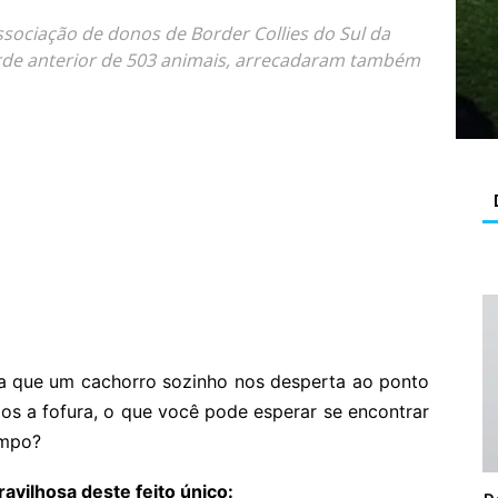
Associação de donos de Border Collies do Sul da
orde anterior de 503 animais, arrecadaram também
ra que um cachorro sozinho nos desperta ao ponto
os a fofura, o que você pode esperar se encontrar
empo?
avilhosa deste feito único: