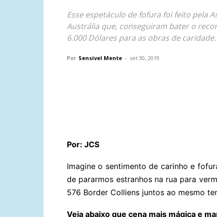
Esse espetáculo de fofura foi feito pela 
Austrália que, conseguiram bater o rec
6.000 Dólares para as obras de caridade.
Por
Sensível Mente
-
set 30, 2019
Compartilhar
Por: JCS
Imagine o sentimento de carinho e fofu
de pararmos estranhos na rua para verm
576 Border Colliens juntos ao mesmo t
Veja abaixo que cena mais mágica e mar