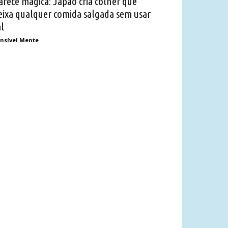
arece mágica: Japão cria colher que
eixa qualquer comida salgada sem usar
al
nsível Mente