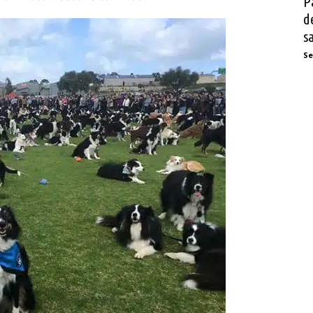
P
d
s
Se