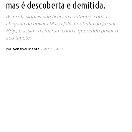
mas é descoberta e demitida.
As profissionais não ficaram contentes com a
chegada da novata Maria Júlia Coutinho ao Jornal
Hoje, e assim, tramaram contra querendo puxar o
seu tapete.
Por
Sensível Mente
-
out 21, 2019