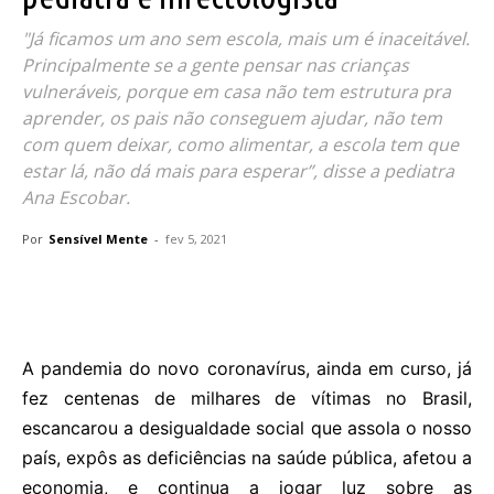
"Já ficamos um ano sem escola, mais um é inaceitável.
Principalmente se a gente pensar nas crianças
vulneráveis, porque em casa não tem estrutura pra
aprender, os pais não conseguem ajudar, não tem
com quem deixar, como alimentar, a escola tem que
estar lá, não dá mais para esperar”, disse a pediatra
Ana Escobar.
Por
Sensível Mente
-
fev 5, 2021
A pandemia do novo coronavírus, ainda em curso, já
fez centenas de milhares de vítimas no Brasil,
escancarou a desigualdade social que assola o nosso
país, expôs as deficiências na saúde pública, afetou a
economia, e continua a jogar luz sobre as