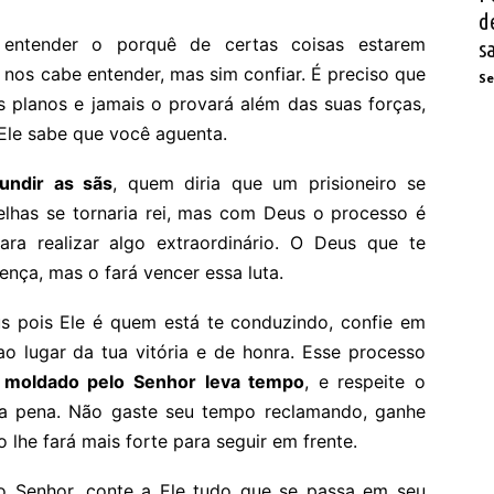
d
 entender o porquê de certas coisas estarem
s
nos cabe entender, mas sim confiar. É preciso que
Se
 planos e jamais o provará além das suas forças,
Ele sabe que você aguenta.
undir as sãs
, quem diria que um prisioneiro se
elhas se tornaria rei, mas com Deus o processo é
ara realizar algo extraordinário. O Deus que te
ença, mas o fará vencer essa luta.
s pois Ele é quem está te conduzindo, confie em
ao lugar da tua vitória e de honra. Esse processo
 moldado pelo Senhor leva tempo
, e respeite o
 a pena. Não gaste seu tempo reclamando, ganhe
lhe fará mais forte para seguir em frente.
o Senhor, conte a Ele tudo que se passa em seu