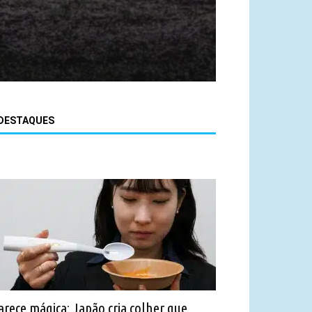
DESTAQUES
arece mágica: Japão cria colher que