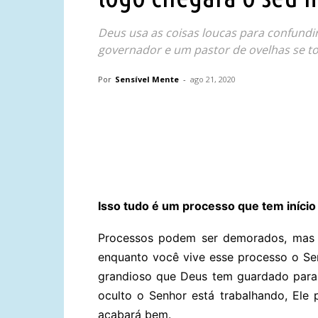
Deus usa as coisas loucas para confundir
governador e um pastor de ovelhas se to
Por
Sensível Mente
-
ago 21, 2020
Compartilhar
Isso tudo é um processo que tem início
Processos podem ser demorados, mas c
enquanto você vive esse processo o Sen
grandioso que Deus tem guardado para
oculto o Senhor está trabalhando, Ele 
acabará bem.