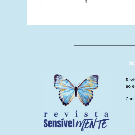
S
Revi
ao e
Cont