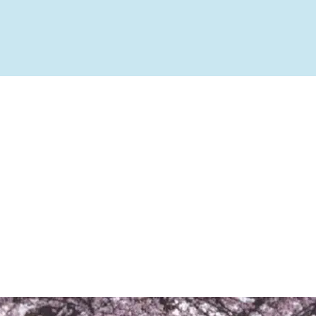
ível
te