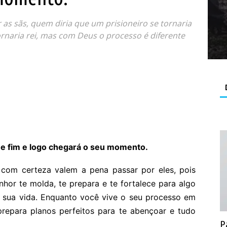
 as sãs, quem diria que um prisioneiro se tornaria
rnaria rei, mas com Deus o processo é diferente
 e fim e logo chegará o seu momento.
om certeza valem a pena passar por eles, pois
hor te molda, te prepara e te fortalece para algo
 sua vida. Enquanto você vive o seu processo em
prepara planos perfeitos para te abençoar e tudo
P