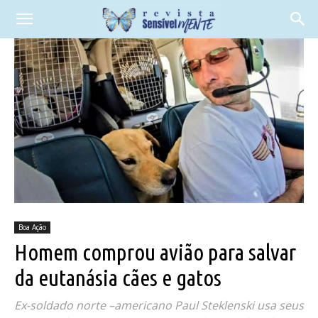
Boa Ação
Homem comprou avião para salvar
da eutanásia cães e gatos
Ex-soldado norte –americano Paul Steklenski usa seus