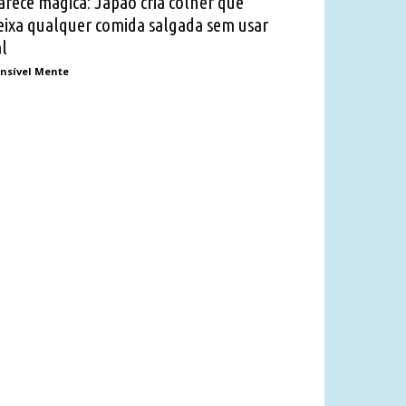
arece mágica: Japão cria colher que
eixa qualquer comida salgada sem usar
al
nsível Mente