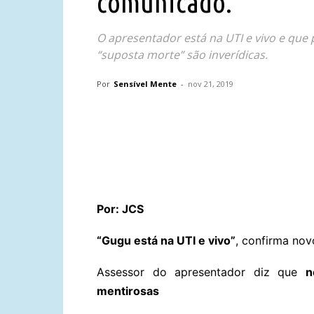
comunicado.
O apresentador está na UTI e vivo e que
“suposta morte” são inverídicas.
Por
Sensível Mente
-
nov 21, 2019
Compartilhar
Por: JCS
“Gugu está na UTI e vivo”
, confirma no
Assessor do apresentador diz que
n
mentirosas