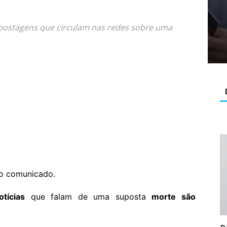
 postagens que circulam nas redes sobre uma
vo comunicado.
otícias
que falam de uma suposta
morte são