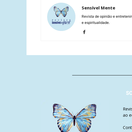
Sensível Mente
Revista de opinião e entreteni
e espiritualidade.
S
Revi
ao e
Cont