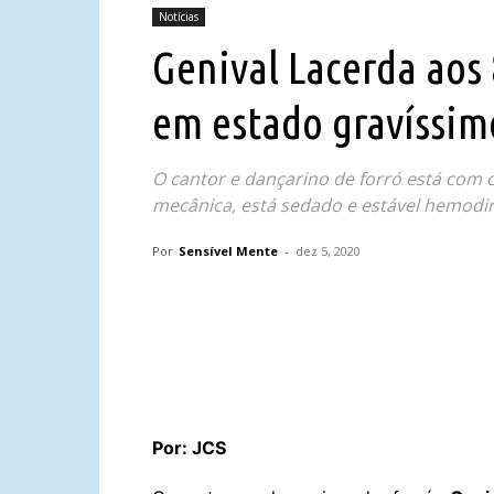
Notícias
Genival Lacerda aos
em estado gravíssim
O cantor e dançarino de forró está com c
mecânica, está sedado e estável hemodi
Por
Sensível Mente
-
dez 5, 2020
Compartilhar
Por: JCS