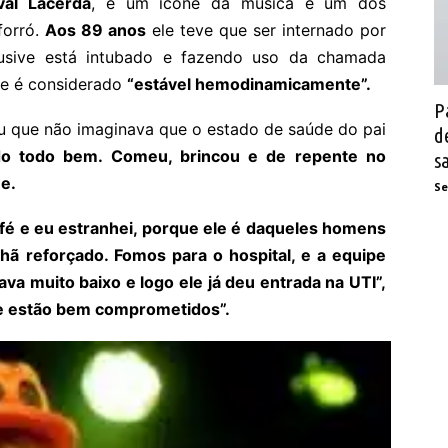
val Lacerda
, é um ícone da música e um dos
forró.
Aos 89 anos
ele teve que ser internado por
lusive está intubado e fazendo uso da chamada
 e é considerado
“estável hemodinamicamente”.
P
ou que não imaginava que o estado de saúde do pai
d
do todo bem. Comeu, brincou e de repente no
s
e.
Se
fé e eu estranhei, porque ele é daqueles homens
 reforçado. Fomos para o hospital, e a equipe
ava muito baixo e logo ele já deu entrada na UTI”,
le estão bem comprometidos”.