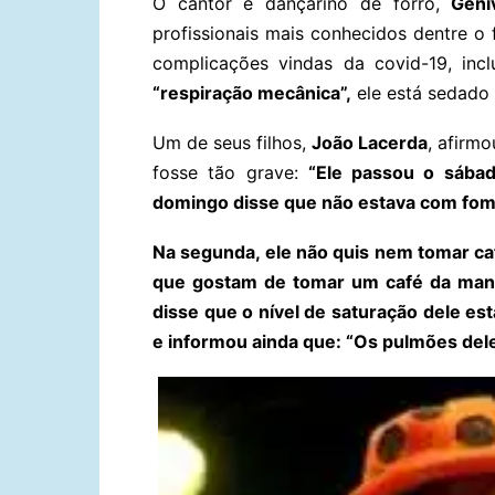
O cantor e dançarino de forró,
Geni
profissionais mais conhecidos dentre o 
complicações vindas da covid-19, inc
“respiração mecânica”,
ele está sedado
Um de seus filhos,
João Lacerda
, afirm
fosse tão grave:
“Ele passou o sába
domingo disse que não estava com fom
Na segunda, ele não quis nem tomar ca
que gostam de tomar um café da manhã
disse que o nível de saturação dele est
e informou ainda que: “Os pulmões de