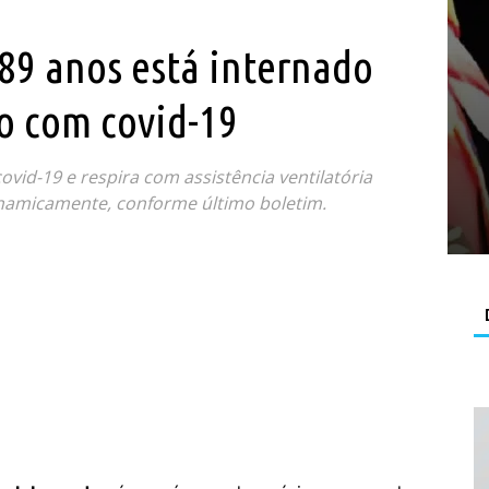
 89 anos está internado
o com covid-19
ovid-19 e respira com assistência ventilatória
namicamente, conforme último boletim.