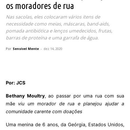
os moradores de rua
Nas sacolas, eles colocaram vários itens de
necessidade como meias, máscaras, band-aids,
pomada antibiótica e lenços umedecidos, frutas,
barras de proteína e uma garrafa de água.
Por
Sensível Mente
-
dez 14, 2020
Por: JCS
Bethany Moultry
, ao passar por uma rua com sua
mãe
viu um morador de rua e planejou ajudar a
comunidade carente com doações
Uma menina de 6 anos, da Geórgia, Estados Unidos,