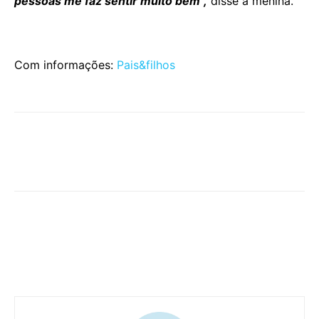
pessoas me faz sentir muito bem”,
disse a menina.
Com informações:
Pais&filhos