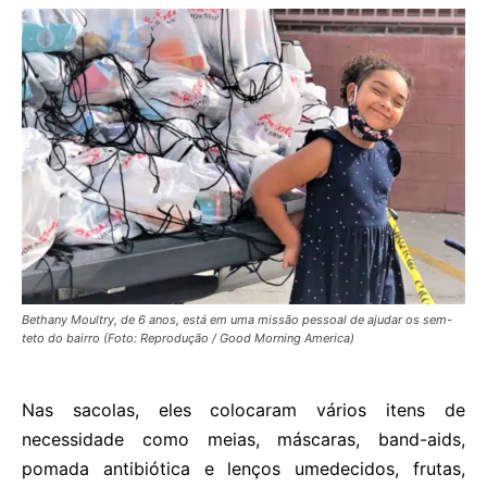
Bethany Moultry, de 6 anos, está em uma missão pessoal de ajudar os sem-
teto do bairro (Foto: Reprodução / Good Morning America)
Nas sacolas, eles colocaram vários itens de
necessidade como meias, máscaras, band-aids,
pomada antibiótica e lenços umedecidos, frutas,