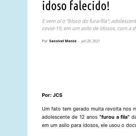
idoso falecido!
E vem aí o “bloco do fura-fila”; adolesce
covid-19, em um asilo de idosos, com a 
Por
Sensível Mente
-
jan 28, 2021
Compartilhar
Por: JCS
Um fato tem gerado muita revolta nos
adolescente de 12 anos
“furou a fila”
da
em um asilo para idosos, ele usou o doc