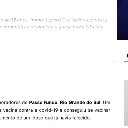
nte de 12 anos, “muito esperto” se vacinou contra a
documentação de um idoso que já havia falecido.
 moradores de
Passo Fundo
,
Rio Grande do Sul
. Um
 vacina contra a covid-19 e conseguiu se vacinar
umento de um idoso que já havia falecido.