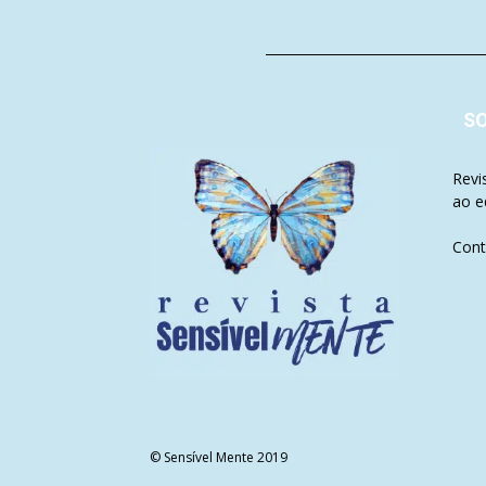
S
Revi
ao e
Cont
© Sensível Mente 2019