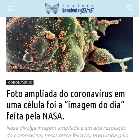
CORONAVÍRUS
Foto ampliada do coronavírus em
uma célula foi a “imagem do dia”
feita pela NASA.
Nasa divulga imagem ampliada e em alta resolução
do coronavírus, nesta terça-feira (2), produzida pelo