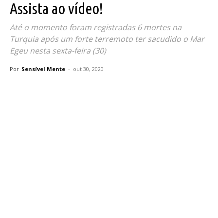
Assista ao vídeo!
Até o momento foram registradas 6 mortes na
Turquia após um forte terremoto ter sacudido o Mar
Egeu nesta sexta-feira (30)
Por
Sensível Mente
-
out 30, 2020