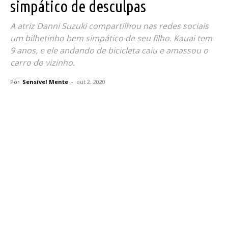
simpático de desculpas
A atriz Danni Suzuki compartilhou nas redes sociais
um bilhetinho bem simpático de seu filho. Kauai tem
9 anos, e ele andando de bicicleta caiu e amassou o
carro do vizinho.
Por
Sensível Mente
-
out 2, 2020