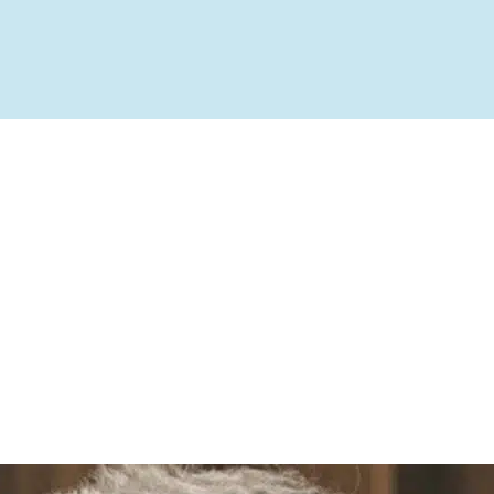
ível
te