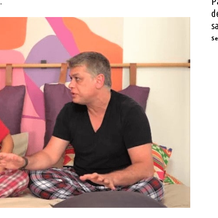
P
.
d
s
Se