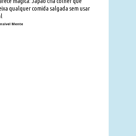
arece mágica: Japão cria colher que
eixa qualquer comida salgada sem usar
al
nsível Mente