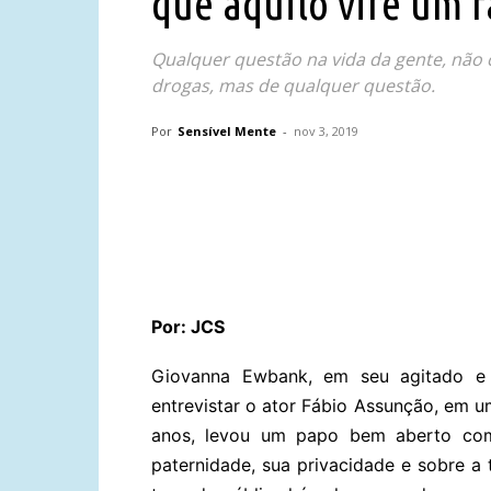
que aquilo vire um 
Qualquer questão na vida da gente, não c
drogas, mas de qualquer questão.
Por
Sensível Mente
-
nov 3, 2019
Compartilhar
Por: JCS
Giovanna Ewbank, em seu agitado e 
entrevistar o ator Fábio Assunção, em u
anos, levou um papo bem aberto com 
paternidade, sua privacidade e sobre a