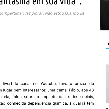
fantasma em sua vida”.
ompartilhar, faz piorar. Não estou falando de
divertido canal no Youtube, teve o prazer de
m lugar bem interessante: uma cama. Fábio, aos 48
ela, falou sobre o impacto das redes sociais,
 tão conhecida dependência química, a qual já tem