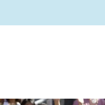
ível
te