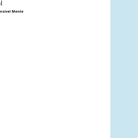
al
nsível Mente