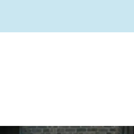
ível
te