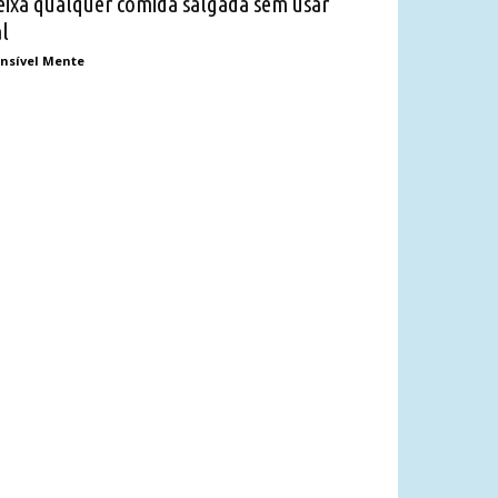
eixa qualquer comida salgada sem usar
al
nsível Mente