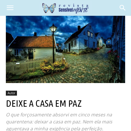
Autor
DEIXE A CASA EM PAZ
O que forçosamente absorvi em cinco meses na
quarentena: deixar a casa em paz. Nem ela mais
aguentava a minha exigência pela perfeição.