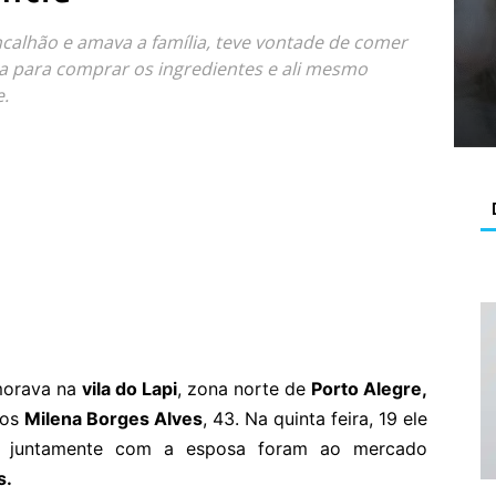
incalhão e amava a família, teve vontade de comer
 para comprar os ingredientes e ali mesmo
e.
 morava na
vila do Lapi
, zona norte de
Porto Alegre,
sos
Milena Borges Alves
, 43. Na quinta feira, 19 ele
 juntamente com a esposa foram ao mercado
s.