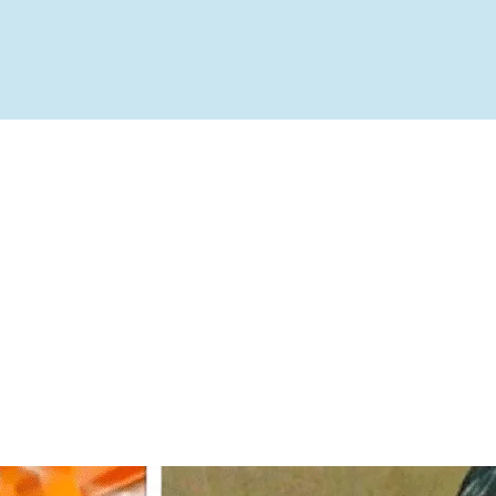
ível
te