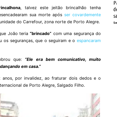
P
rincalhona
, talvez este jeitão brincalhão tenha
d
desencadearam sua morte após
ser covardemente
s
nidade do Carrefour, zona norte de Porto Alegre.
Se
 que João teria
“brincado”
com uma segurança do
ou os seguranças, que o seguiram e o
espancaram
embrou que:
“Ele era bem comunicativo, muito
a dançando em casa.”
anos, por invalidez, ao fraturar dois dedos e o
ernacional de Porto Alegre, Salgado Filho.