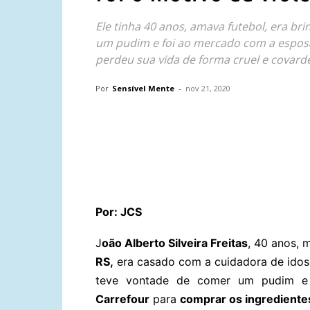
Ele tinha 40 anos, amava futebol, era br
um pudim e foi ao mercado com a esposa
perdeu sua vida de forma cruel e covard
Por
Sensível Mente
-
nov 21, 2020
Compartilhar
Por: JCS
J
oão Alberto Silveira Freitas
, 40 anos,
RS,
era casado com a cuidadora de ido
teve vontade de comer um pudim e
Carrefour
para
comprar os ingrediente