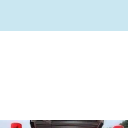
ível
te