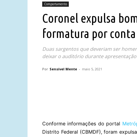
Comportamento
Coronel expulsa bom
formatura por conta 
Duas sargentos que deveriam ser homen
deixar o auditório durante apresentação
Por
Sensível Mente
-
maio 5, 2021
Compartilhar
Conforme informações do portal
Metró
Distrito Federal (CBMDF), foram expuls