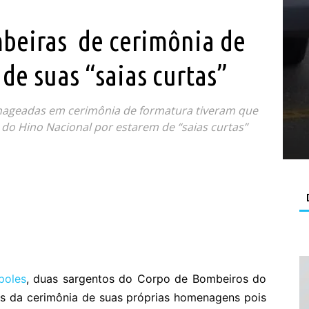
beiras de cerimônia de
de suas “saias curtas”
ageadas em cerimônia de formatura tiveram que
 do Hino Nacional por estarem de “saias curtas”
poles
, duas sargentos do Corpo de Bombeiros do
as da cerimônia de suas próprias homenagens pois