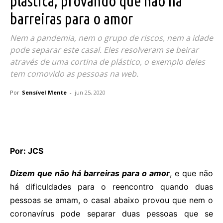
plástica, provando que não há
barreiras para o amor
Nem a pandemia, nem o grupo de riscos, nem a idade
pode separar este casal. Eles resolveram se beirar
através de uma cortina de plástico, o exemplo deles
tem comovido as pessoas na web.
Por
Sensível Mente
-
jun 25, 2020
Por: JCS
Dizem que não há barreiras para o amor
, e que não
há dificuldades para o reencontro quando duas
pessoas se amam, o casal abaixo provou que nem o
coronavírus pode separar duas pessoas que se