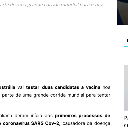
parte de uma grande corrida mundial para tentar
strália
vai
testar
duas candidatas a vacina
nos
 parte de uma grande corrida mundial para tentar
aliano deram início aos
primeiros processos de
P
 o coronavírus SARS Cov-2,
causadora da doença
d