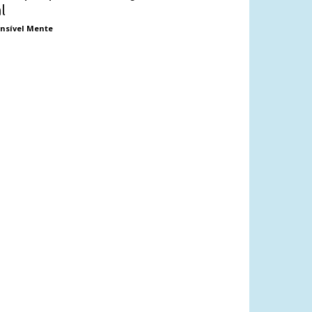
al
nsível Mente