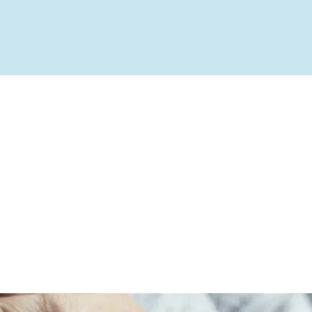
ível
te