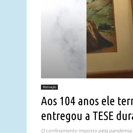
Motivação
Aos 104 anos ele te
entregou a TESE du
O confinamento imposto pela pandemia p