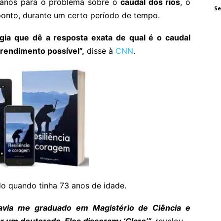
 anos para o problema sobre o
caudal dos rios
, o
Se
onto, durante um certo período de tempo.
ia que dê a resposta exata de qual é o caudal
rendimento possível”,
disse à
CNN
.
o quando tinha 73 anos de idade.
havia me graduado em Magistério de Ciência e
 um doutorado. Eles disseram: ‘Claro’”,
revelou.