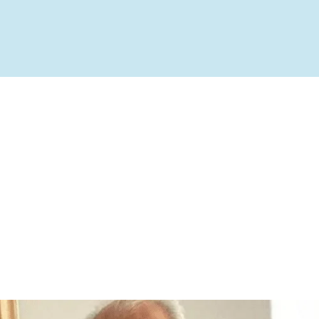
ível
te