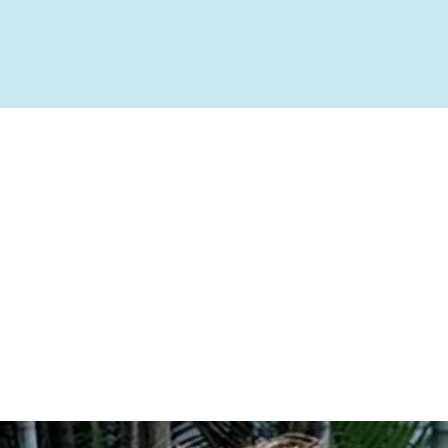
ível
te