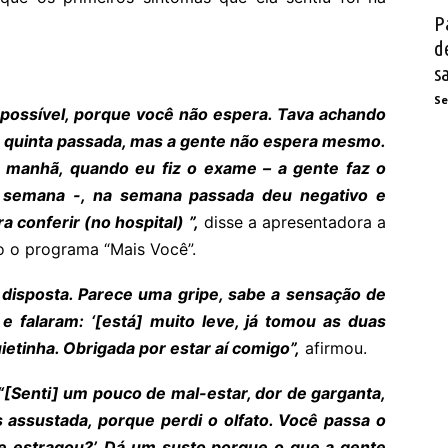
P
d
s
Se
 possível, porque você não espera. Tava achando
e quinta passada, mas a gente não espera mesmo.
e manhã, quando eu fiz o exame – a gente faz o
 semana -, na semana passada deu negativo e
a conferir (no hospital) ”,
disse a apresentadora a
o o programa “Mais Você”.
 disposta. Parece uma gripe, sabe a sensação de
falaram: ‘[está] muito leve, já tomou as duas
ietinha. Obrigada por estar aí comigo”,
afirmou.
“[Senti] um pouco de mal-estar, dor de garganta,
 assustada, porque perdi o olfato. Você passa o
me estragou?’. Dá um susto porque o que a gente