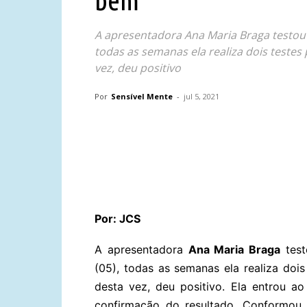
bem”
A apresentadora Ana Maria Braga testou p
todas as semanas ela realiza dois testes
vez, deu positivo
Por
Sensível Mente
-
jul 5, 2021
Compartilhar
Por: JCS
A apresentadora
Ana Maria Braga
test
(05), todas as semanas ela realiza doi
desta vez, deu positivo. Ela entrou a
confirmação do resultado. Conformou 