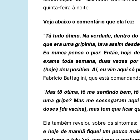
quinta-feira à noite.
Veja abaixo o comentário que ela fez:
“Tá tudo ótimo. Na verdade, dentro do
que era uma gripinha, tava assim desd
Eu nunca penso o pior. Então, hoje d
exame toda semana, duas vezes por
(hoje) deu positivo. Aí, eu vim aqui só pr
Fabrício Battaglini, que está comandand
“Mas tô ótima, tô me sentindo bem, tô
uma gripe? Mas me sossegaram aqui e 
doses [da vacina], mas tem que ficar qu
Ela também revelou sobre os sintomas:
e hoje de manhã fiquei um pouco mais
perfume e fala ‘ué, será que o perfu