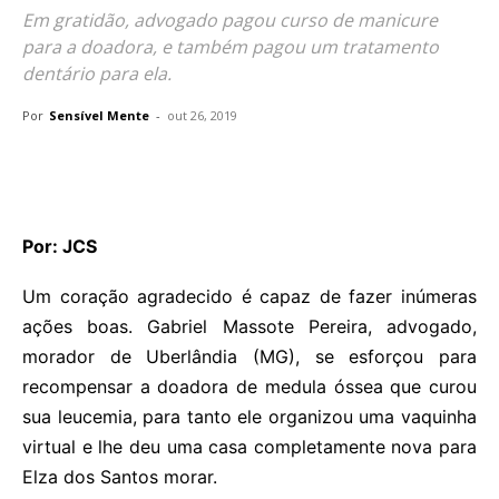
Em gratidão, advogado pagou curso de manicure
para a doadora, e também pagou um tratamento
dentário para ela.
Por
Sensível Mente
-
out 26, 2019
Por: JCS
Um coração agradecido é capaz de fazer inúmeras
ações boas. Gabriel Massote Pereira, advogado,
morador de Uberlândia (MG), se esforçou para
recompensar a doadora de medula óssea que curou
sua leucemia, para tanto ele organizou uma vaquinha
virtual e lhe deu uma casa completamente nova para
Elza dos Santos morar.