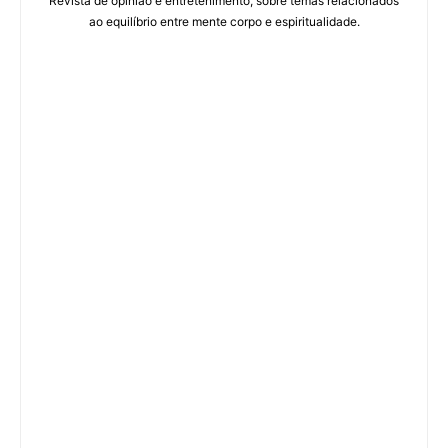
Revista de opinião e entretenimento, sobre temas relacionados
ao equilíbrio entre mente corpo e espiritualidade.